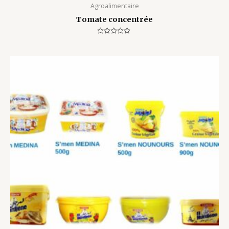
Agroalimentaire
Tomate concentrée
Rated
0
out
of
5