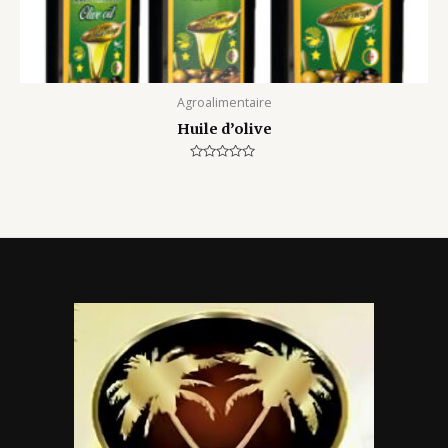
Agroalimentaire
Huile d’olive
Rated
0
out
of
5